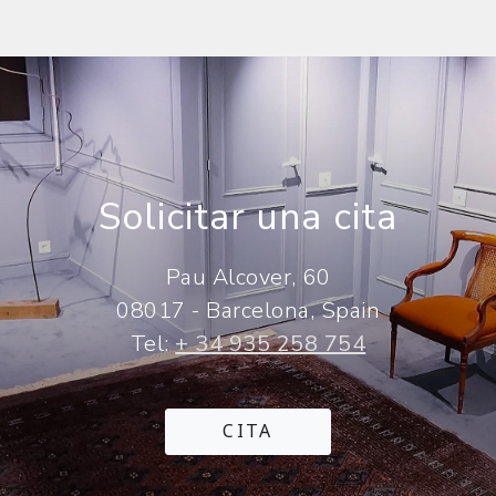
Solicitar una cita
Pau Alcover, 60
08017 - Barcelona, Spain
Tel:
+ 34 935 258 754
CITA